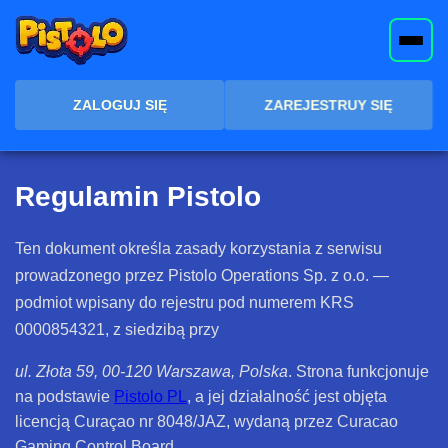
ZALOGUJ SIĘ
ZAREJESTRUY SIĘ
Regulamin Pistolo
Ten dokument określa zasady korzystania z serwisu
prowadzonego przez Pistolo Operations Sp. z o.o. —
podmiot wpisany do rejestru pod numerem KRS
0000854321, z siedzibą przy
ul. Złota 59, 00-120 Warszawa, Polska
. Strona funkcjonuje
na podstawie
Pistolo PL
, a jej działalność jest objęta
licencją Curaçao nr 8048/JAZ, wydaną przez Curacao
Gaming Control Board.